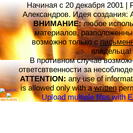
Начиная с 20 декабря 2001 | 
Александров. Идея создания: 
ВНИМАНИЕ:
любое исполь
материалов, разположенных
возможно только с
письменн
владельца!
В противном случае возможн
ответсвтвенности за несоблюде
ATTENTION:
any use of informat
is allowed only with a
written
perm
Upload multiple files with