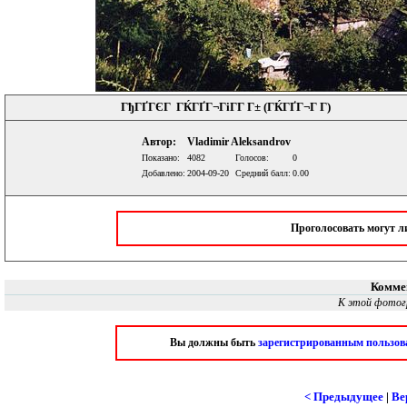
ГђГҐГЄГ ГЌГҐГ¬ГіГ­Г Г± (ГЌГҐГ¬Г Г­)
Автор:
Vladimir Aleksandrov
Показано:
4082
Голосов:
0
Добавлено:
2004-09-20
Средний балл:
0.00
Проголосовать могут 
Комме
К этой фотог
Вы должны быть
зарегистрированным пользов
< Предыдущее
|
Ве