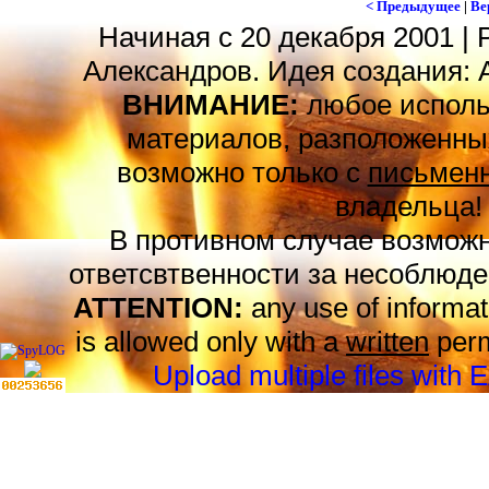
< Предыдущее
|
Ве
Начиная с 20 декабря 2001 | 
Александров. Идея создания: 
ВНИМАНИЕ:
любое исполь
материалов, разположенных
возможно только с
письменн
владельца!
В противном случае возможн
ответсвтвенности за несоблюде
ATTENTION:
any use of informat
is allowed only with a
written
perm
Upload multiple files with