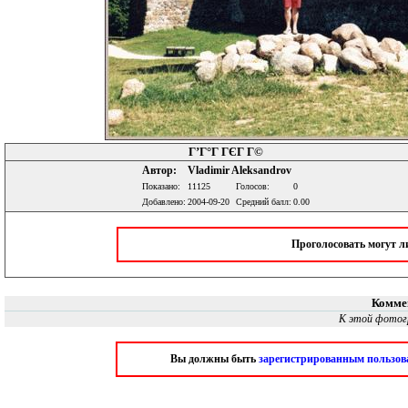
Г’Г°Г ГЄГ Г©
Автор:
Vladimir Aleksandrov
Показано:
11125
Голосов:
0
Добавлено:
2004-09-20
Средний балл:
0.00
Проголосовать могут 
Комме
К этой фотог
Вы должны быть
зарегистрированным пользов