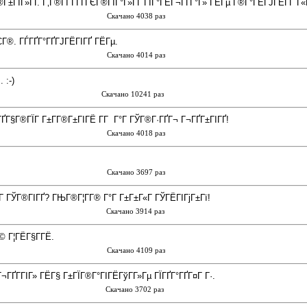
Г®Г±ГІГ»ГҐ. Г‚Г®ГІ Г­ГҐГЄГ®ГІГ°Г»ГҐ ГЇГ°ГЁГ¬ГҐГ°Г» ГЁГµ Г®Г°ГЁГЈГЁГ­Г Г«
Скачано 4038 раз
ЄГ®. ГЃГҐГ°ГҐГЈГЁГІГҐ ГЁГµ.
Скачано 4014 раз
 :-)
Скачано 10241 раз
ГҐГ§Г®ГЇГ Г±Г­Г®Г±ГІГЁ Г­Г Г°Г ГЎГ®Г·ГҐГ¬ Г¬ГҐГ±ГІГҐ!
Скачано 4018 раз
Скачано 3697 раз
°Г ГЎГ®ГІГҐ? ГЊГ®Г¦Г­Г® Г°Г Г±Г±Г«Г ГЎГЁГІГјГ±Гї!
Скачано 3914 раз
 Г¦ГЁГ§Г­ГЁ.
Скачано 4109 раз
¬ГҐГ­ГІГ» ГЁГ§ Г±ГЇГ®Г°ГІГЁГўГ­Г»Гµ ГЇГҐГ°ГҐГ¤Г Г·.
Скачано 3702 раз