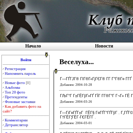
Начало
Новости
Войти
Веселуха...
Регистрация
Напомнить пароль
Г—ГҐГЈГ® ГІГ®Г«ГјГЄГ® Г­Г Г°Г®Г¤ Г­Г
Новые фото
[0]
Добавлен: 2004-10-28
Альбомы
Топ 20 фото
ГЉГ°Г Г±ГЁГўГ»ГҐ ГЇГ Г­Г®Г°Г Г¬Г» ГЁ 
Претенденты
Фоновые заставки
Добавлен: 2004-03-26
Как добавить фото на
сайт?
Г—ГіГ¤ГҐГ±Г ГЁГ§ Г¤ГҐГ°ГҐГўГ . Г„ГҐГ©Г
Г†ГЁГ¦ГЁГ·ГЄГЁГ­Г .
Комментарии
Добавлен: 2004-03-01
Детранслятор