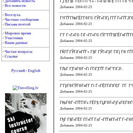
Добавить новость
Г„ГЁГ§Г Г©Г­ГҐГ°Г» - Г«ГѕГ¤ГЁ Г­ГҐ ГЇГ°
Все новости
Добавлен: 2004-02-25
Веселуха
Г†ГҐГ­Г№ГЁГ­Г®Г© ГЎГ»ГІГј Г­ГҐ Г«ГҐГЈГ
Частные сообщения
Письма почтой
Добавлен: 2004-02-25
Мировое время
Г‘Г Г¬Г»Г© ГіГ¬Г­Г»Г© ГЇГ°ГҐГ§ГЁГ¤ГҐГ­ГІ.
Участники
Добавлен: 2004-02-25
Ваши данные
Частые вопросы
ГЌГҐ ГЎГіГ¤ГҐГ¬ Г§Г ГЎГ»ГўГ ГІГј Г® ГЃ
Ссылки
Добавлен: 2004-02-25
ГЉГ Г¦Г¤Г®Г¬Гі Г­ГіГ¦ГҐГ­ Г¤Г°ГіГЈ!..
Русский
-
English
Добавлен: 2004-02-25
Г‘ГўГ®ГЎГ®Г¤Г­Г Гї Г¬ГЁГ­ГіГІГЄГ Г­Г Г
Добавлен: 2004-02-25
ГЊГ®Г¬ГҐГ­ГІГ» ГЁГ§ ГЏГ®Г«ГјГ±ГЄГ®Г©
Добавлен: 2004-02-25
ГђГ Г§Г«ГЁГ·Г­Г»ГҐ Г±Г¬ГҐГёГ­Г»ГҐ Г¬Г®Г
Добавлен: 2004-02-25