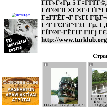
ГҐГ«Г»Гµ 5 Г¤Г­ГҐГ©
ГґГ®ГІГ®Г®Г·ГҐГ°ГҐ
Г±Г­ГЁГ¬Г ГѕГІ ГЂГ¬
Г°Г ГЄГіГ°Г±Г Гµ. Г
ГЇГ®Г·ГЁГІГ ГІГј Г
http://www.turklub.or
Стра
ГЊ.ГѓГіГ°ГҐГ
ГЇГ®Г°Г Г¦Г Г
ГЁГ§ Г­Г Г
Г¤ГіГµГ®ГўГ
Г‘ГіГ¤Г­Г® Г­Г Г§Г»ГўГ Г«Г®Г±Гј "El