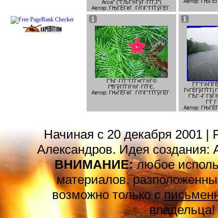
Автор: ГЊГЁГ
Arca" ("ГЉГ®ГўГ·ГҐГЈ")
Автор: ГЊГЁГёГ ГѓГіГ°ГҐГўГЁГ·
ГЋГ·ГҐГ°ГҐГ¤Г­Г®Г©
Г’Г°Г®ГЇГ
Г¶ГўГҐГІГ®Г·ГҐГЄ.
Г«ГЁГўГҐГ­Гј 
Автор: ГЊГЁГёГ ГѓГіГ°ГҐГўГЁГ·
ГЂГ¬Г Г§Г®
Г‘Г Г
Автор: ГЊГЁГ
Начиная с 20 декабря 2001 | 
Александров. Идея создания: 
ВНИМАНИЕ:
любое исполь
материалов, разположенных
возможно только с
письменн
владельца!