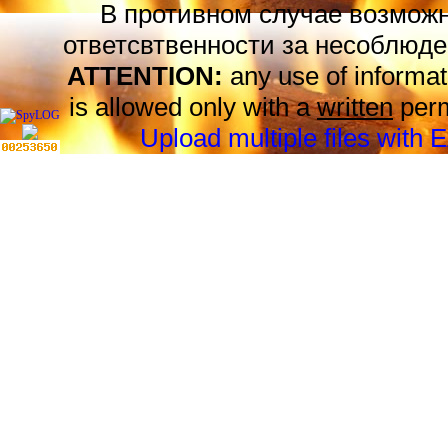
В противном случае возможн
ответсвтвенности за несоблюде
ATTENTION:
any use of informat
is allowed only with a
written
perm
Upload multiple files with