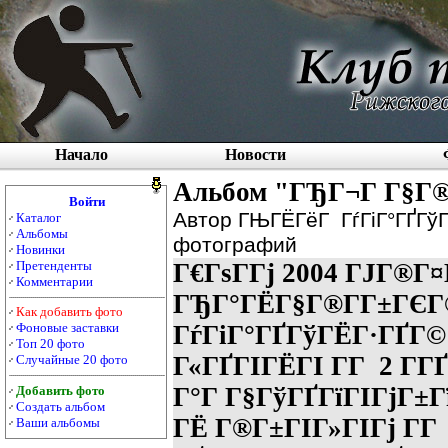
Начало
Новости
Альбом "ГЂГ¬Г Г§Г®
Войти
Автор ГЊГЁГёГ ГѓГіГ°ГҐГўГ
Каталог
Альбомы
фотографий
Новинки
Претенденты
Г€ГѕГ­Гј 2004 ГЈГ®Г¤
Комментарии
ГЂГ°ГЁГ§Г®Г­Г±ГЄГ
Как добавить фото
ГѓГіГ°ГҐГўГЁГ·ГҐГ©
Фоновые заставки
Топ 20 фото
Г«ГҐГІГЁГІ Г­Г 2 Г­
Случайные 20 фото
Г°Г Г§ГўГҐГїГІГјГ±Г
Добавить фото
Создать альбом
ГЁ Г®Г±ГІГ»ГІГј Г­Г
Ваши альбомы